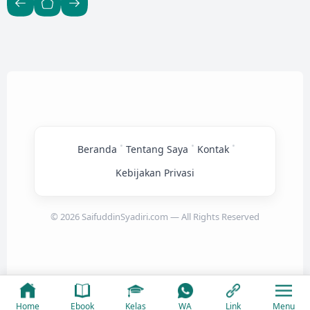
bi
gula
n
Isla
s
tak
de
m
tiga
kunj
Ind
ng
sa…
ung
one
da…
an
sia
ram
Be
ai-
rp
ram
ai
ua
mer
aya
sa
•
•
•
Beranda
Tentang Saya
Kontak
kan
kela
Kebijakan Privasi
hira
n
Ras
© 2026 SaifuddinSyadiri.com — All Rights Reserved
ulull
ah
saw.
Kegi
atan
Copyright ©
2026
Theme by
DinSya
ini
juga
Home
Ebook
Kelas
WA
Link
Menu