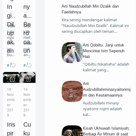
In
ny
Arti Naudzubillah Min Dzalik dan
Travelling
Faedahnya
gin
a
Kita sering mendengar kalimat
Dil
Be
“Naudzubillah Min Dzalik”. Kalimat ini
"Ada
Saat
sering diucapkan oleh teman…
kala
kita
up
rd
nya
mel
ak
oa
bela
aksa
Arti Qobiltu: Janji untuk
jar
nak
an
un
Mencintai Istri Sepenuh
buk
an
Hati
,
tuk
an
sala
"Qibiltu Nikahaha" adalah
0
1
My Story
Fikih
bert
t,
ta
Dir
kalimat yang…
ujua
past
pi
iny
n
i
agar
ada
Arti
Tid
a,
pint
doa
18
14
Audzubillahiminasyaitoniroj
ak
M
Nov
Nov
ar,
yan
im dan Keutamaannya
emb
emb
tapi
g
Audzubillahi minasy
Te
ak
er
er
agar
kita
syaitonir rojim adalah
201
201
rlu
m
tah
bac
kal…
9
9
u."
a.
pa
u
Ya,
Mul
Ins
Cu
Kisah Ukhuwah Islamiyah;
ka
m
begi
ai
pir
ku
Berbagi Air Minum di saat
tula
dar