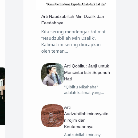
Sirah Nabawiyah
Tafsir
Arti Naudzubillah Min Dzalik dan
Travelling
Faedahnya
Kita sering mendengar kalimat
“Naudzubillah Min Dzalik”.
Kalimat ini sering diucapkan
oleh teman…
Arti Qobiltu: Janji untuk
Mencintai Istri Sepenuh
Hati
"Qibiltu Nikahaha"
adalah kalimat yang…
Arti
Audzubillahiminasyaito
nirojim dan
Keutamaannya
Audzubillahi minasy