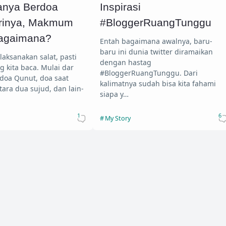
nya Berdoa
Inspirasi
irinya, Makmum
#BloggerRuangTunggu
agaimana?
Entah bagaimana awalnya, baru-
baru ini dunia twitter diramaikan
laksanakan salat, pasti
dengan hastag
g kita baca. Mulai dar
#BloggerRuangTunggu. Dari
, doa Qunut, doa saat
kalimatnya sudah bisa kita fahami
tara dua sujud, dan lain-
siapa y…
1
6
My Story