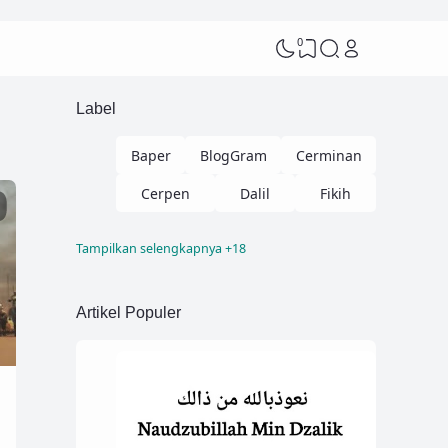
0
Label
Baper
BlogGram
Cerminan
Cerpen
Dalil
Fikih
Tampilkan selengkapnya +18
Fikih Nikah
Kelas
Kisah
Kisah Hikmah
Kisah Sahabat
Artikel Populer
Lifestyle
Lomba
Menjawab Syi'ah
Menulis
Motivasi
My Story
Ngaji
Pendidikan
Puisi
Review