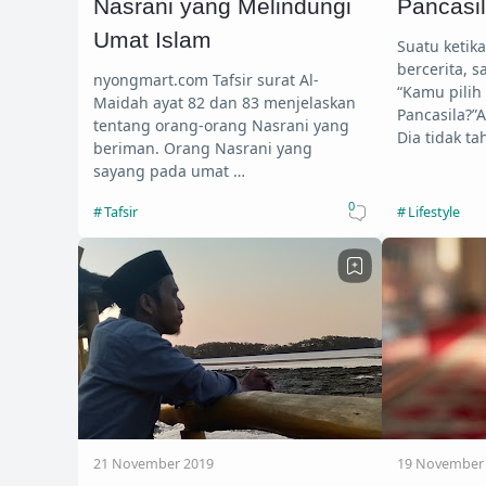
Nasrani yang Melindungi
Pancasi
Umat Islam
Suatu ketika
bercerita, s
nyongmart.com Tafsir surat Al-
“Kamu pilih
Maidah ayat 82 dan 83 menjelaskan
Pancasila?”A
tentang orang-orang Nasrani yang
Dia tidak ta
beriman. Orang Nasrani yang
sayang pada umat …
0
Tafsir
Lifestyle
21 November 2019
19 November