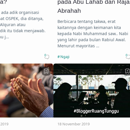
la?
pada Abu Lahab dan Raja
Abrahah
 ada adik organisasi
aat OSPEK, dia ditanya,
Berbicara tentang takwa, erat
 Alquran atau
kaitannya dengan keimanan kita
dik itu tidak menjawab.
kepada Nabi Muhammad saw.. Nabi
hu j…
yang lahir pada bulan Rabiul Awal.
Menurut mayoritas …
0
0
Ngaji
 2019
18 November 2019