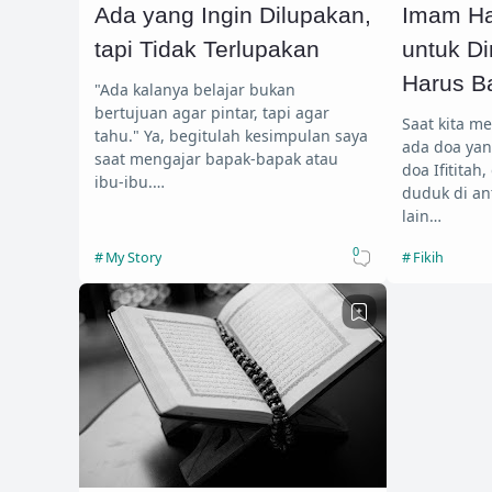
Ada yang Ingin Dilupakan,
Imam Ha
tapi Tidak Terlupakan
untuk D
Harus B
"Ada kalanya belajar bukan
bertujuan agar pintar, tapi agar
Saat kita me
tahu." Ya, begitulah kesimpulan saya
ada doa yan
saat mengajar bapak-bapak atau
doa Ifititah
ibu-ibu.…
duduk di an
lain…
0
My Story
Fikih