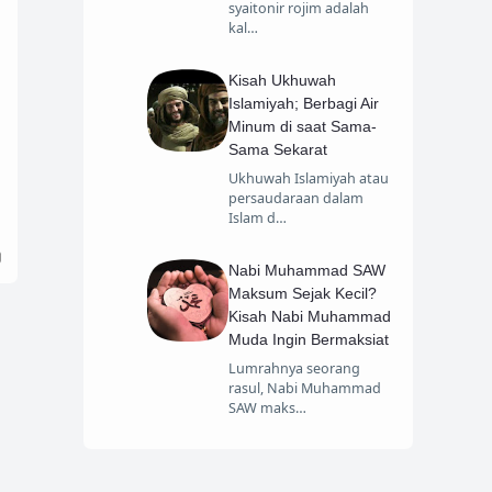
syaitonir rojim adalah
kal…
Kisah Ukhuwah
Islamiyah; Berbagi Air
Minum di saat Sama-
Sama Sekarat
Ukhuwah Islamiyah atau
persaudaraan dalam
Islam d…
Nabi Muhammad SAW
Maksum Sejak Kecil?
Kisah Nabi Muhammad
Muda Ingin Bermaksiat
Lumrahnya seorang
rasul, Nabi Muhammad
SAW maks…