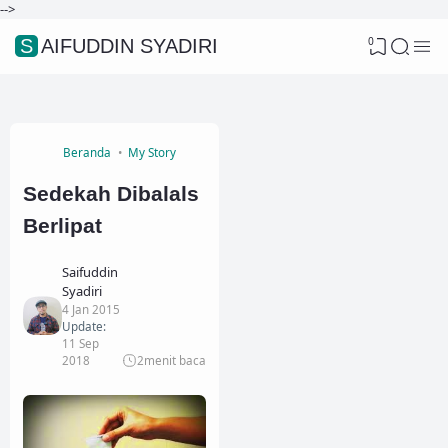
-->
0
SAIFUDDIN SYADIRI
Beranda
My Story
Sedekah Dibalals
Berlipat
Saifuddin
Syadiri
4 Jan 2015
Update:
11 Sep
2018
2
menit baca