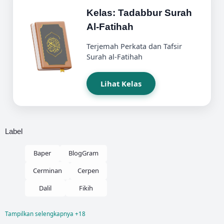
Kelas: Tadabbur Surah
Al-Fatihah
Terjemah Perkata dan Tafsir
Surah al-Fatihah
Lihat Kelas
Label
Baper
BlogGram
Cerminan
Cerpen
Dalil
Fikih
Tampilkan selengkapnya +18
Fikih Nikah
Kelas