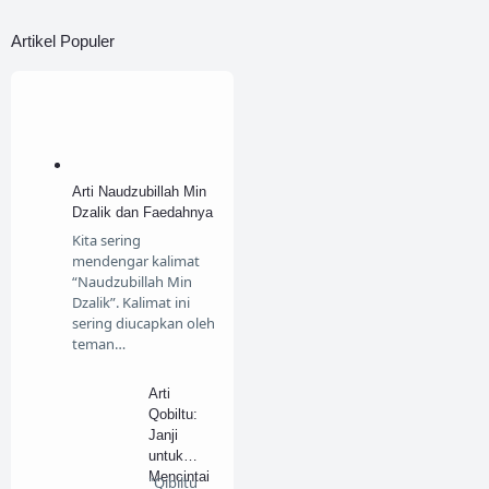
Kisah
Artikel Populer
Kisah Hikmah
Kisah Sahabat
Lifestyle
Lomba
Menjawab Syi'ah
Arti Naudzubillah Min
Menulis
Motivasi
Dzalik dan Faedahnya
Kita sering
My Story
Ngaji
mendengar kalimat
“Naudzubillah Min
Pendidikan
Puisi
Dzalik”. Kalimat ini
sering diucapkan oleh
Review
teman…
Sirah Nabawiyah
Arti
Tafsir
Travelling
Qobiltu:
Janji
untuk
Mencintai
"Qibiltu