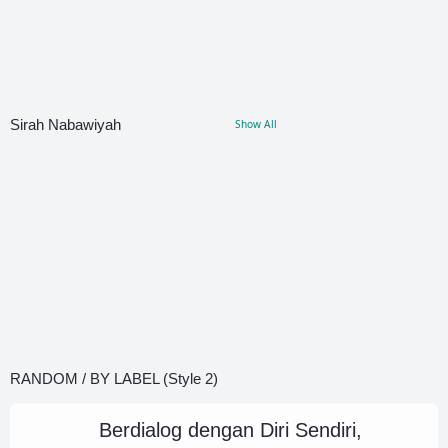
0
Sirah Nabawiyah
Show All
Kisah Berbakti kepada Orang Tua:
Kisah Hikmah; Raja Zalim
Pintu Rezeki yang Tak Terduga
Mati
RANDOM / BY LABEL (Style 2)
Berdialog dengan Diri Sendiri,