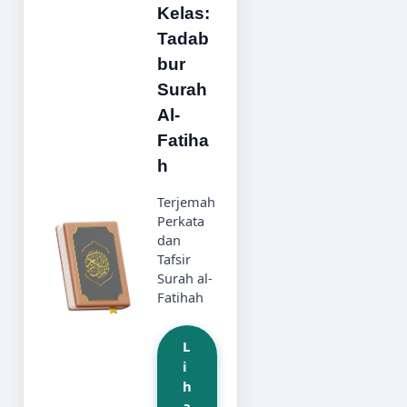
Kelas:
Tadab
bur
Surah
Al-
Fatiha
h
Terjemah
Perkata
dan
Tafsir
Surah al-
Fatihah
L
i
h
a