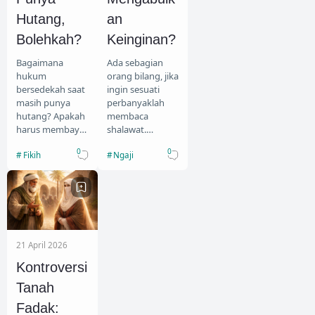
Hutang,
an
Bolehkah?
Keinginan?
Bagaimana
Ada sebagian
hukum
orang bilang, jika
bersedekah saat
ingin sesuati
masih punya
perbanyaklah
hutang? Apakah
membaca
harus membayar
shalawat.
hutang terlebih
Bahkan ada
0
0
Fikih
Ngaji
dahulu baru
yang bilang,
boleh
ketika melihat
bersedekah? Al-
rumah dan kita
Imam Nawawi
ingin memiliki r…
menjelaska…
21 April 2026
Kontroversi
Tanah
Fadak: