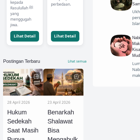
kepada
Sam
perbedaan.
Rasulullah ﷺ
Ukh
yang
per
menggugah
Isl
jiwa.
Lihat Detail
Lihat Detail
Nab
Mak
Kis
Mud
Postingan Terbaru
Lihat semua
Lum
Nab
mak
28 April 2026
23 April 2026
Hukum
Benarkah
Sedekah
Shalawat
Saat Masih
Bisa
Punya
Mengabulk