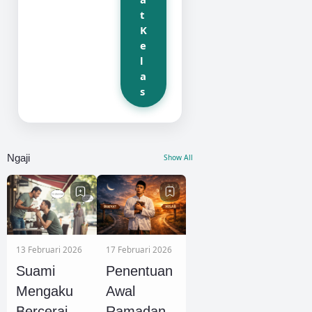
t
K
e
l
a
s
Ngaji
Show All
13 Februari 2026
17 Februari 2026
Suami
Penentuan
Mengaku
Awal
Bercerai,
Ramadan