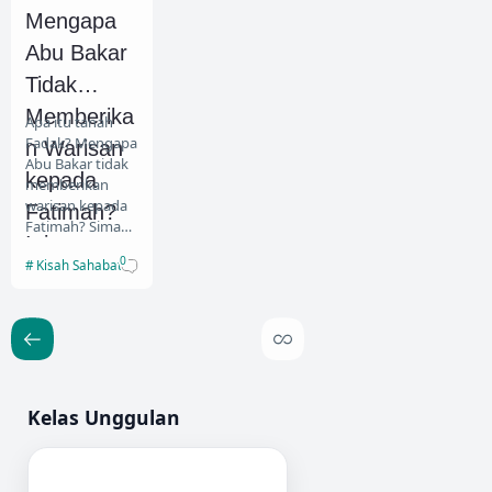
Mengapa
Abu Bakar
Tidak
Memberika
Apa itu tanah
Fadak? Mengapa
n Warisan
Abu Bakar tidak
kepada
memberikan
warisan kepada
Fatimah?
Fatimah? Simak
Ini
penjelasan
0
Kisah Sahabat
lengkap
Penjelasan
berdasarkan
Ulama
hadis dan
pandangan
ulama. T…
Kelas Unggulan