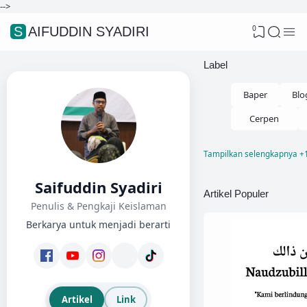
-->
0
SAIFUDDIN SYADIRI
Label
Baper
Blo
Cerpen
Tampilkan selengkapnya +
Fikih Nikah
Saifuddin Syadiri
Kisah Hikmah
Artikel Populer
Penulis & Pengkaji Keislaman
Lifestyle
Berkarya untuk menjadi berarti
Menjawab Syi
Motivasi
Pendidikan
Artikel
Link
Sirah Nabaw