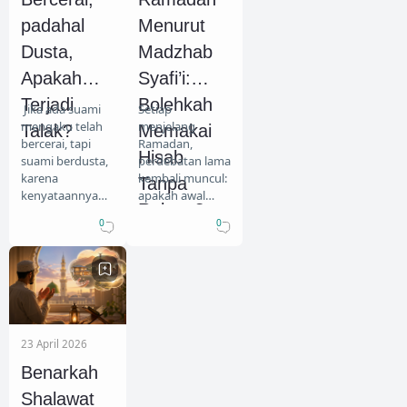
padahal
Menurut
Dusta,
Madzhab
Apakah
Syafi’i:
Terjadi
Bolehkah
Jika ada suami
Setiap
mengaku telah
menjelang
Talak?
Memakai
bercerai, tapi
Ramadan,
Hisab
suami berdusta,
perdebatan lama
karena
kembali muncul:
Tanpa
kenyataannya
apakah awal
Rukyat?
belum
Ramadan boleh
0
0
menceraikan.
ditentukan
Apakah
hanya dengan
pengakuan itu
hisab tanpa
menjadikan dia
rukyat? Dalam
benar-ben
madzhab S
23 April 2026
Benarkah
Shalawat