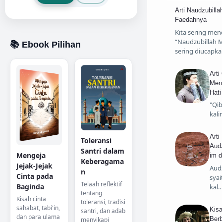
Arti Naudzubilla
T
Faedahnya
Kita sering men
“Naudzubillah Mi
📚 Ebook Pilihan
sering diucapk
Arti
Menc
Hati
"Qib
kal
Arti
Toleransi
Audz
Santri dalam
Mengeja
im 
Keberagama
Jejak-Jejak
Audz
n
Cinta pada
syai
Telaah reflektif
Baginda
kal
tentang
Kisah cinta
toleransi, tradisi
sahabat, tabi'in,
Kis
santri, dan adab
dan para ulama
Berb
menyikapi