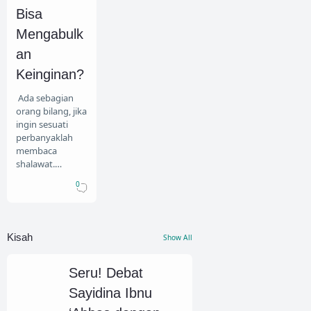
Bisa
Mengabulk
an
Keinginan?
Ada sebagian
orang bilang, jika
ingin sesuati
perbanyaklah
membaca
shalawat.
Bahkan ada
0
yang bilang,
ketika melihat
rumah dan kita
ingin memilik
Kisah
Show All
Seru! Debat
Sayidina Ibnu