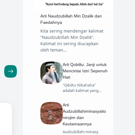
Sirah Nabawiyah
Tafsir
Arti Naudzubillah Min Dzalik dan
Travelling
Faedahnya
Kita sering mendengar kalimat
“Naudzubillah Min Dzalik”.
Kalimat ini sering diucapkan
oleh teman…
Arti Qobiltu: Janji untuk
Mencintai Istri Sepenuh
Hati
"Qibiltu Nikahaha"
adalah kalimat yang…
Arti
Audzubillahiminasyaito
nirojim dan
Keutamaannya
Audzubillahi minasy