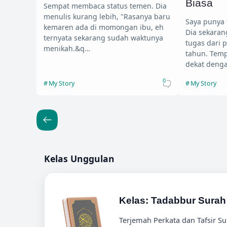
Biasa
Sempat membaca status temen. Dia
menulis kurang lebih, "Rasanya baru
Saya punya 
kemaren ada di momongan ibu, eh
Dia sekara
ternyata sekarang sudah waktunya
tugas dari 
menikah.&q…
tahun. Temp
dekat deng
0
My Story
My Story
Kelas Unggulan
Kelas: Tadabbur Surah 
Terjemah Perkata dan Tafsir Su