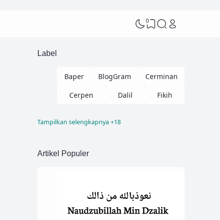
0
Label
Baper
BlogGram
Cerminan
Cerpen
Dalil
Fikih
Tampilkan selengkapnya +18
Fikih Nikah
Kelas
Kisah
Kisah Hikmah
Kisah Sahabat
Artikel Populer
Lifestyle
Lomba
Menjawab Syi'ah
Menulis
Motivasi
My Story
Ngaji
Pendidikan
Puisi
Review