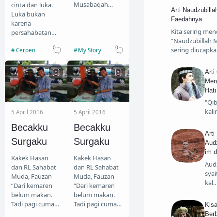
Musabaqah
cinta dan luka.
Arti Naudzubilla
T
antar Madrasah
Luka bukan
Faedahnya
yang ada guru
karena
Kita sering men
tugas dari
persahabatan
“Naudzubillah Mi
Sidogiri. Semua
kita. Juga bukan
0
0
sering diucapk
My Story
Cerpen
kebutuhan
karena cinta kita,
lomba pun d…
tapi karena
lukisan
Arti
keyakinan dalam
Menc
ha…
Hati
"Qib
kal
5 April 2016
5 April 2016
Becakku
Becakku
Arti
Surgaku
Surgaku
Audz
im 
Kakek Hasan
Kakek Hasan
Audz
dan RL Sahabat
dan RL Sahabat
syai
Muda, Fauzan
Muda, Fauzan
kal
“Dari kemaren
“Dari kemaren
belum makan.
belum makan.
Tadi pagi cuma
Tadi pagi cuma
Kis
minum kopi dan
minum kopi dan
Berb