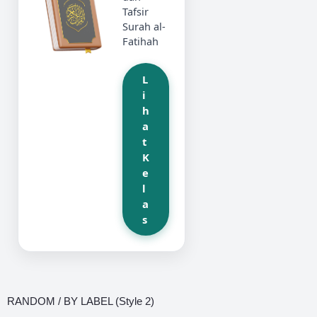
Tafsir
Surah al-
Fatihah
L
i
h
a
t
K
e
l
a
s
RANDOM / BY LABEL (Style 2)