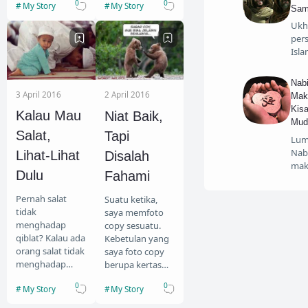
0
0
My Story
My Story
makan ketan.”
makan ketan.”
Sam
Ucap kakek tua
Ucap kakek tua
Ukh
yang bernama
yang bernama
per
Hasan. Aku…
Hasan. Aku…
Isl
Nab
3 April 2016
2 April 2016
Mak
Kis
Kalau Mau
Niat Baik,
Mud
Salat,
Tapi
Lum
Nab
Lihat-Lihat
Disalah
mak
Dulu
Fahami
Pernah salat
Suatu ketika,
tidak
saya memfoto
menghadap
copy sesuatu.
qiblat? Kalau ada
Kebetulan yang
orang salat tidak
saya foto copy
menghadap
berupa kertas
qiblat pasti lucu
kecil berwarna
0
0
My Story
My Story
ya? Dan itu
kuning.
terjadi pada
Sehingga, ketika