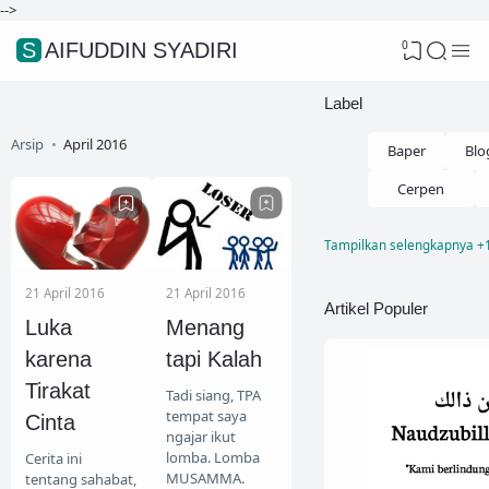
-->
0
SAIFUDDIN SYADIRI
Label
Arsip
April 2016
Baper
Blo
Cerpen
Tampilkan selengkapnya +
Fikih Nikah
Kisah Hikmah
21 April 2016
21 April 2016
Artikel Populer
Luka
Menang
Lifestyle
karena
tapi Kalah
Menjawab Syi
Tirakat
Tadi siang, TPA
Motivasi
tempat saya
Cinta
ngajar ikut
Pendidikan
lomba. Lomba
Cerita ini
MUSAMMA.
tentang sahabat,
Sirah Nabaw