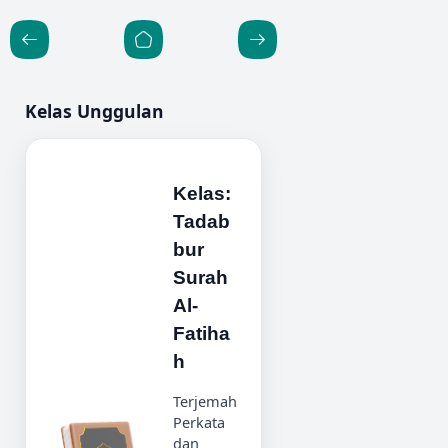
saya. Hehe Tadi,
difoto copy
pagi-pagi seka…
hasilnya dip…
Kelas Unggulan
Kelas:
Tadab
bur
Surah
Al-
Fatiha
h
Terjemah
Perkata
dan