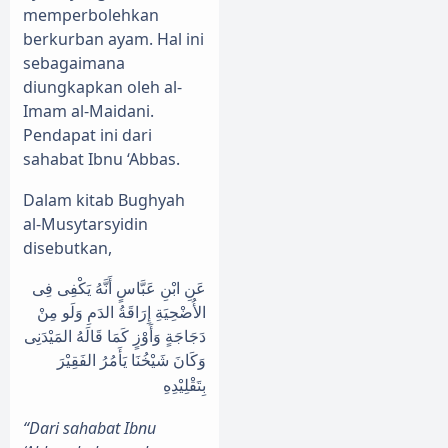
memperbolehkan
berkurban ayam. Hal ini
sebagaimana
diungkapkan oleh al-
Imam al-Maidani.
Pendapat ini dari
sahabat Ibnu ‘Abbas.
Dalam kitab Bughyah
al-Musytarsyidin
disebutkan,
عَنِ ابْنِ عَبَّاسٍ أَنَّهُ يَكْفِى فِى
الأُضْحِيَةِ إِرَاقَةُ الدَمِ وَلَو مِنْ
دَجَاجَةٍ وَأَوْزٍ كَمَا قَالَهُ المَيْدَنِى
وَكَانَ شَيْخُنَا يَأَمُرُ الفَقِيْرَ
بِتَقْلِيْدِهِ
“Dari sahabat Ibnu