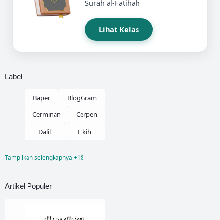
Surah al-Fatihah
Lihat Kelas
Label
Baper
BlogGram
Cerminan
Cerpen
Dalil
Fikih
Tampilkan selengkapnya +18
Fikih Nikah
Kelas
Kisah
Artikel Populer
Kisah Hikmah
Kisah Sahabat