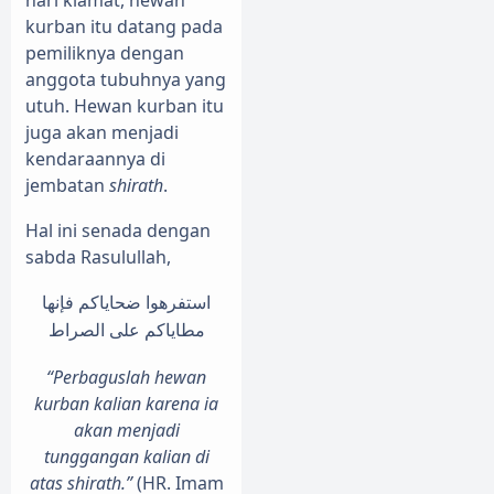
kurban itu datang pada
pemiliknya dengan
anggota tubuhnya yang
utuh. Hewan kurban itu
juga akan menjadi
kendaraannya di
jembatan
shirath
.
Hal ini senada dengan
sabda Rasulullah,
استفرهوا
ضحاياكم
فإنها
مطاياكم
على الصراط
“Perbaguslah hewan
kurban kalian karena ia
akan menjadi
tunggangan kalian di
atas shirath.”
(HR. Imam