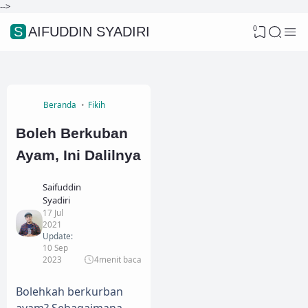
-->
0
SAIFUDDIN SYADIRI
Beranda
Fikih
Boleh Berkuban
Ayam, Ini Dalilnya
Saifuddin
Syadiri
17 Jul
2021
Update:
10 Sep
2023
4
menit baca
Bolehkah berkurban
ayam? Sebagaimana