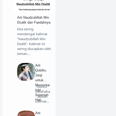
Lifestyle
Lomba
Menjawab Syi'ah
Arti Naudzubillah Min
Menulis
Motivasi
Dzalik dan Faedahnya
Kita sering
My Story
Ngaji
mendengar kalimat
“Naudzubillah Min
Pendidikan
Puisi
Dzalik”. Kalimat ini
sering diucapkan oleh
Review
teman…
Sirah Nabawiyah
Arti
Tafsir
Travelling
Qobiltu:
Janji
untuk
Mencintai
"Qibiltu
Istri
Nikahaha
Sepenuh
" adalah
Hati
kalimat
yang…
Arti