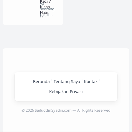
Kecil?
ya
Kisah
seorang
Nabi
rasul,
Muhamma
Nabi
d Muda
Muhamm
Ingin
ad SAW
Bermaksi
maks…
at
•
•
•
Beranda
Tentang Saya
Kontak
Kebijakan Privasi
© 2026 SaifuddinSyadiri.com — All Rights Reserved