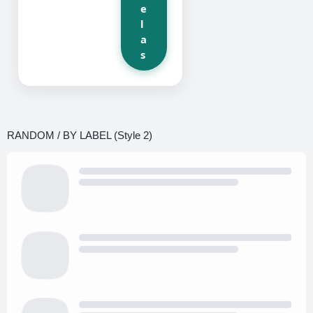
e
l
a
s
RANDOM / BY LABEL (Style 2)