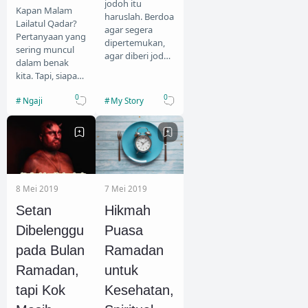
jodoh itu
Kapan Malam
haruslah. Berdoa
Lailatul Qadar?
agar segera
Pertanyaan yang
dipertemukan,
sering muncul
agar diberi jodoh
dalam benak
yang baik, dan
kita. Tapi, siapa
seterusnya.
pun tidak
Berdoa itu
0
0
Ngaji
My Story
mungkin bisa
ibadah. Berdoa
menjawabnya.
berar…
Ulama sekalipun.
Kenap…
8 Mei 2019
7 Mei 2019
Setan
Hikmah
Dibelenggu
Puasa
pada Bulan
Ramadan
Ramadan,
untuk
tapi Kok
Kesehatan,