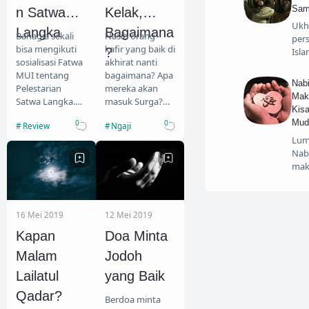
Sam
n Satwa
Kelak,
Ukh
Langka
Bagaimana
Bahagia sekali
Nasib orang
per
bisa mengikuti
kafir yang baik di
?
Isl
sosialisasi Fatwa
akhirat nanti
MUI tentang
bagaimana? Apa
Nab
Pelestarian
mereka akan
Mak
Satwa Langka.
masuk Surga?
Kis
Acara ini digelar
Apa kebaikan
Mud
0
0
Review
Ngaji
di Asrama Haji
mereka berguna
Lum
Surabaya, Jumat
untuk mereka?
Nab
(24/05/2019…
Apa siksa
mak
mereka di…
16 Mei 2019
12 Mei 2019
Kapan
Doa Minta
Malam
Jodoh
Lailatul
yang Baik
Qadar?
Berdoa minta