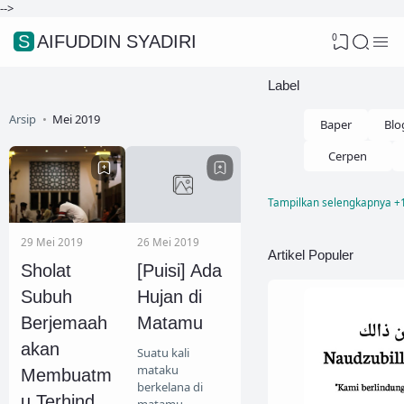
-->
0
SAIFUDDIN SYADIRI
Label
Arsip
Mei 2019
Baper
Blo
Cerpen
Tampilkan selengkapnya +
Fikih Nikah
Kisah Hikmah
29 Mei 2019
26 Mei 2019
Artikel Populer
Sholat
[Puisi] Ada
Lifestyle
Subuh
Hujan di
Menjawab Syi
Berjemaah
Matamu
Motivasi
akan
Suatu kali
Pendidikan
mataku
Membuatm
berkelana di
Sirah Nabaw
u Terhindar