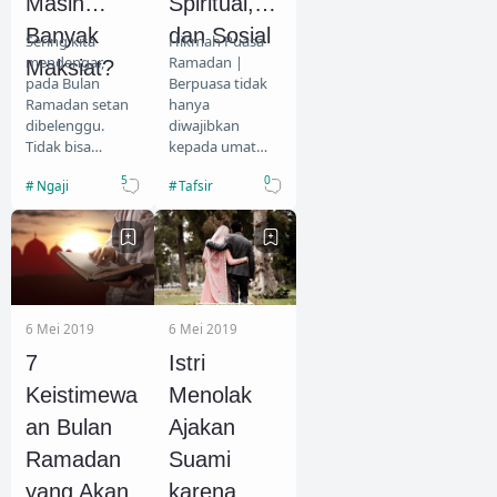
Masih
Spiritual,
Banyak
dan Sosial
Sering kita
Hikmah Puasa
mendengar,
Ramadan |
Maksiat?
pada Bulan
Berpuasa tidak
Ramadan setan
hanya
dibelenggu.
diwajibkan
Tidak bisa
kepada umat
mengganggu
Nabi
5
0
Ngaji
Tafsir
umat manusia.
Muhammad
Pertanyaannya,
saw., tapi juga
kenapa kok
kepada umat
masih banyak
terdahulu. Bagi
maksiat di…
umat Nabi
Muha…
6 Mei 2019
6 Mei 2019
7
Istri
Keistimewa
Menolak
an Bulan
Ajakan
Ramadan
Suami
yang Akan
karena