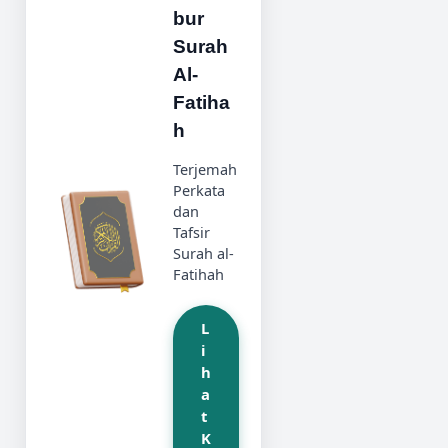
bur
Surah
Al-
Fatiha
h
Terjemah
Perkata
dan
Tafsir
Surah al-
Fatihah
L
i
h
a
t
K