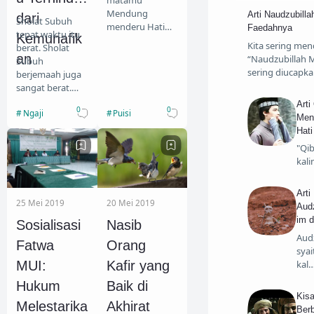
matamu
Mendung
Arti Naudzubilla
dari
T
Sholat Subuh
menderu Hati
Faedahnya
tepat waktu itu
Kemunafik
tersenyum haru
Kita sering men
berat. Sholat
Kini saatnya
an
“Naudzubillah Mi
Subuh
hentikan
sering diucapk
berjemaah juga
kemarau Suatu
sangat berat.
kali lagi mataku
Karena waktu
Arti
mendara…
0
0
Ngaji
Puisi
subuh memang
Menc
waktu enak-
Hati
enaknya berada
"Qib
dalam selimut.…
kal
Arti
25 Mei 2019
20 Mei 2019
Audz
im 
Sosialisasi
Nasib
Audz
Fatwa
Orang
syai
kal
MUI:
Kafir yang
Hukum
Baik di
Kis
Melestarika
Akhirat
Berb