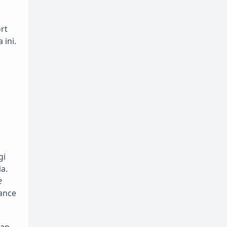
rt
 ini.
gi
a.
e
ance
san