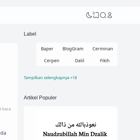
0
Label
Baper
BlogGram
Cerminan
Cerpen
Dalil
Fikih
Tampilkan selengkapnya +18
Fikih Nikah
Kelas
Kisah
Kisah Hikmah
Kisah Sahabat
Artikel Populer
Lifestyle
Lomba
t baca
Menjawab Syi'ah
Menulis
Motivasi
My Story
Ngaji
ada
Pendidikan
Puisi
Review