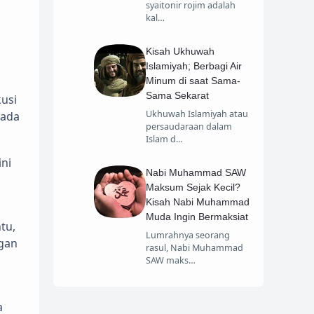
syaitonir rojim adalah
kal…
Kisah Ukhuwah
Islamiyah; Berbagi Air
Minum di saat Sama-
Sama Sekarat
usi
Ukhuwah Islamiyah atau
pada
persaudaraan dalam
Islam d…
ini
Nabi Muhammad SAW
Maksum Sejak Kecil?
Kisah Nabi Muhammad
Muda Ingin Bermaksiat
tu,
Lumrahnya seorang
ngan
rasul, Nabi Muhammad
SAW maks…
a