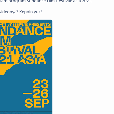
am program Sundance Film F estival: Asia 2021.
videonya? Kepoin yuk!