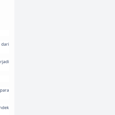
 dari
rjadi
 para
endek