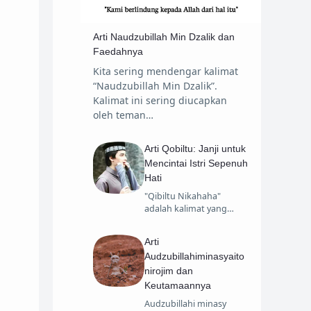
Sirah Nabawiyah
Tafsir
Arti Naudzubillah Min Dzalik dan
Travelling
Faedahnya
Kita sering mendengar kalimat
“Naudzubillah Min Dzalik”.
Kalimat ini sering diucapkan
oleh teman…
Arti Qobiltu: Janji untuk
Mencintai Istri Sepenuh
Hati
"Qibiltu Nikahaha"
adalah kalimat yang…
Arti
Audzubillahiminasyaito
nirojim dan
Keutamaannya
Audzubillahi minasy