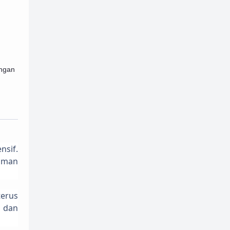
ungan
nsif.
ilman
terus
t dan