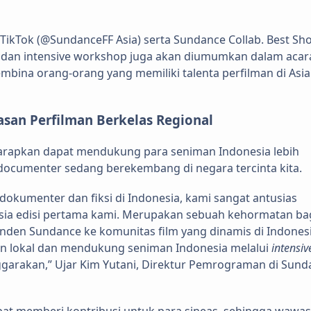
 TikTok (@SundanceFF Asia) serta Sundance Collab. Best Sho
n dan intensive workshop juga akan diumumkan dalam acara
bina orang-orang yang memiliki talenta perfilman di Asia
an Perfilman Berkelas Regional
diharapkan dapat mendukung para seniman Indonesia lebih
un documenter sedang berekembang di negara tercinta kita.
okumenter dan fiksi di Indonesia, kami sangat antusias
Asia edisi pertama kami. Merupakan sebuah kehormatan ba
en Sundance ke komunitas film yang dinamis di Indonesi
n lokal dan mendukung seniman Indonesia melalui
intensiv
garakan,” Ujar Kim Yutani, Direktur Pemrograman di Sund
at memberi kontribusi untuk para sineas, sehingga wawa