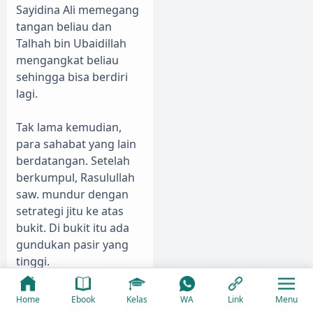
Sayidina Ali memegang
tangan beliau dan
Talhah bin Ubaidillah
mengangkat beliau
sehingga bisa berdiri
lagi.
Tak lama kemudian,
para sahabat yang lain
berdatangan. Setelah
berkumpul, Rasulullah
saw. mundur dengan
setrategi jitu ke atas
bukit. Di bukit itu ada
gundukan pasir yang
tinggi.
0
Berbagi
Ketika Rasulullah saw.
Home
Ebook
Kelas
WA
Link
Menu
akan menaikinya, tidak