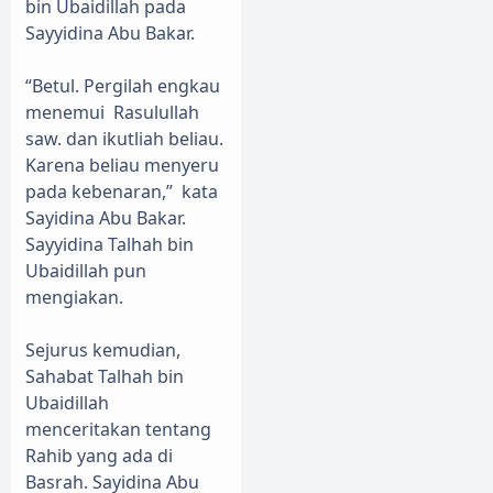
bin Ubaidillah pada
Sayyidina Abu Bakar.
“Betul. Pergilah engkau
menemui
Rasulullah
saw. dan ikutliah beliau.
Karena beliau menyeru
pada kebenaran,”
kata
Sayidina Abu Bakar.
Sayyidina Talhah bin
Ubaidillah pun
mengiakan.
Sejurus kemudian,
Sahabat Talhah bin
Ubaidillah
menceritakan tentang
Rahib yang ada di
Basrah. Sayidina Abu