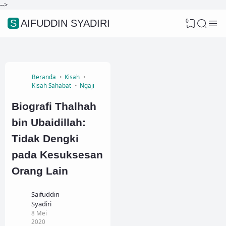
-->
0
SAIFUDDIN SYADIRI
Beranda
Kisah
Kisah Sahabat
Ngaji
Biografi Thalhah
bin Ubaidillah:
Tidak Dengki
pada Kesuksesan
Orang Lain
Saifuddin
Syadiri
8 Mei
2020