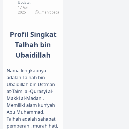
Update:
17 Apr
2025
...
menit baca
Profil Singkat
Talhah bin
Ubaidillah
Nama lengkapnya
adalah Talhah bin
Ubaidillah bin Ustman
at-Taimi al-Qurasyi al-
Makki al-Madani.
Memiliki alam kun’yah
Abu Muhammad.
Talhah adalah sahabat
pemberani, murah hati,