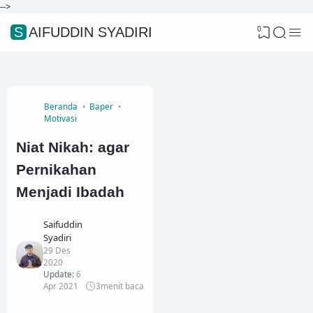
-->
0
SAIFUDDIN SYADIRI
Beranda
Baper
Motivasi
Niat Nikah: agar
Pernikahan
Menjadi Ibadah
Saifuddin
Syadiri
29 Des
2020
Update:
6
Apr 2021
3
menit baca