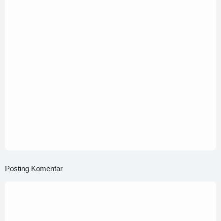
11 Januari 2020
Obat Iri Hati: Sesekali Melihat ke Bawah,
Sesekali Melihat ke Atas
9 Januari 2020
5 Langkah Rajin Membaca dengan Mudah dan
Tanpa Sengaja
Posting Komentar