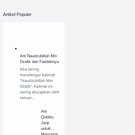
Kisah
Artikel Populer
Kisah Hikmah
Kisah Sahabat
Lifestyle
Lomba
Menjawab Syi'ah
Arti Naudzubillah Min
Menulis
Motivasi
Dzalik dan Faedahnya
Kita sering
My Story
Ngaji
mendengar kalimat
“Naudzubillah Min
Pendidikan
Puisi
Dzalik”. Kalimat ini
sering diucapkan oleh
Review
teman…
Sirah Nabawiyah
Arti
Tafsir
Travelling
Qobiltu:
Janji
untuk
Mencintai