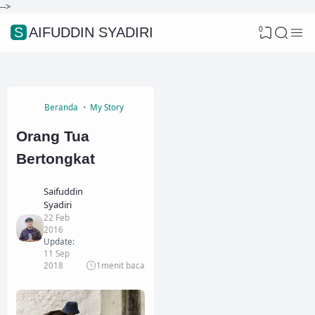
-->
0
SAIFUDDIN SYADIRI
Beranda
My Story
Orang Tua
Bertongkat
Saifuddin
Syadiri
22 Feb
2016
Update:
11 Sep
2018
1
menit baca