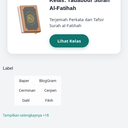
Kelas: Tadabbur Surah
Al-Fatihah
Terjemah Perkata dan Tafsir
Surah al-Fatihah
Lihat Kelas
Label
Baper
BlogGram
Cerminan
Cerpen
Dalil
Fikih
Tampilkan selengkapnya +18
Fikih Nikah
Kelas
Kisah