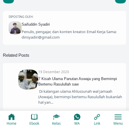
DIPOSTING OLEH:
Saifuddin Syadiri
Penulis, pengajar, dan konten kreator. Email Kerja Sama:
dinsyadiri@gmail.com
Related Posts
19 Desember 2020
7 Kisah Ulama Panutan Aswaja yang Bermimpi
Bertemu Rasulullah saw
Di kalangan ulama Ahlussunah wal Jamaah
(Aswaja), bermimpi bertemu Rasulullah bukanlah
hal yan
18 Desember 2020
Kisah Hikmah: Jangan Sedih, Masih Ada Allah
Home
Ebook
Kelas
WA
Link
Menu