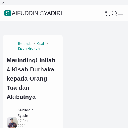
-->
0
SAIFUDDIN SYADIRI
Beranda
Kisah
Kisah Hikmah
Merinding! Inilah
4 Kisah Durhaka
kepada Orang
Tua dan
Akibatnya
Saifuddin
Syadiri
17 Feb
2021